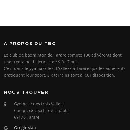
A PROPOS DU TBC
Le club de badminton de Tarare compte 100 adhérents dont
une trentaine de jeunes de 9 à 17 ans.
C’est dans le gymnase les 3 Vallées à Tarare que les adhérents
pratiquent leur sport. Six terrains sont à leur disposition.
NOUS TROUVER
Gymnase des trois Vallées
Complexe sportif de la plata
69170 Tarare
GoogleMap